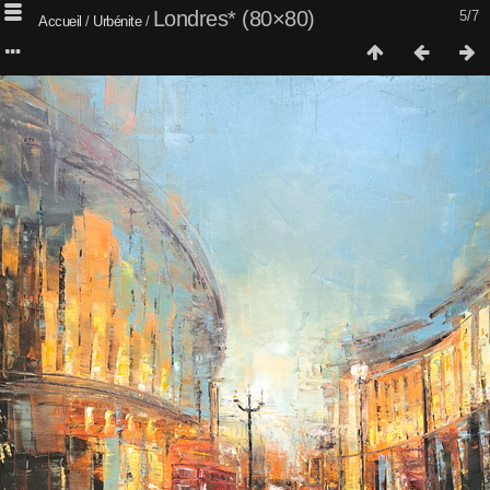
Londres* (80×80)
5/7
Accueil
/
Urbénite
/