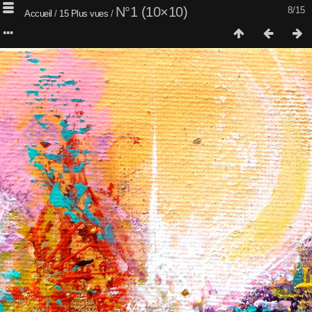
N°1 (10×10)
8/15
Accueil
/
15 Plus vues
/