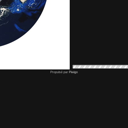
Propulsé par
Piwigo